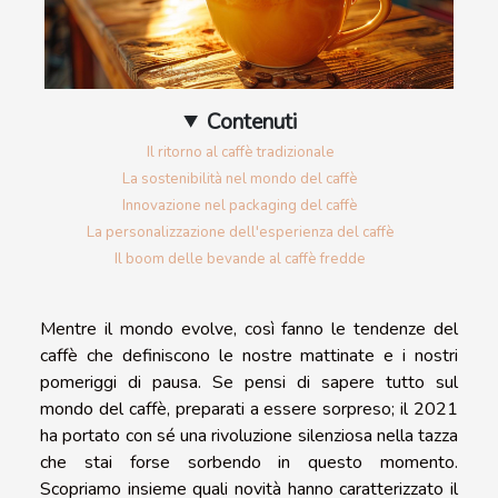
Contenuti
Il ritorno al caffè tradizionale
La sostenibilità nel mondo del caffè
Innovazione nel packaging del caffè
La personalizzazione dell'esperienza del caffè
Il boom delle bevande al caffè fredde
Mentre il mondo evolve, così fanno le tendenze del
caffè che definiscono le nostre mattinate e i nostri
pomeriggi di pausa. Se pensi di sapere tutto sul
mondo del caffè, preparati a essere sorpreso; il 2021
ha portato con sé una rivoluzione silenziosa nella tazza
che stai forse sorbendo in questo momento.
Scopriamo insieme quali novità hanno caratterizzato il