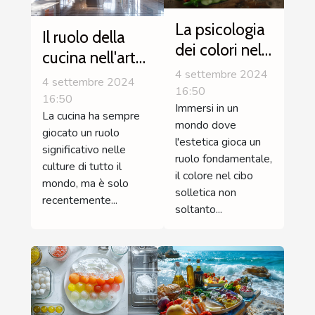
La psicologia
Il ruolo della
dei colori nel
cucina nell'arte
cibo: più che
4 settembre 2024
contemporanea
4 settembre 2024
un piacere per
16:50
16:50
Immersi in un
l'occhio
La cucina ha sempre
mondo dove
giocato un ruolo
l'estetica gioca un
significativo nelle
ruolo fondamentale,
culture di tutto il
il colore nel cibo
mondo, ma è solo
solletica non
recentemente...
soltanto...