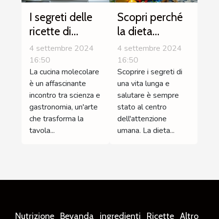
I segreti delle
Scopri perché
ricette di
la dieta
cucina
mediterranea
4 settembre 2024
4 settembre 2024
molecolare
allunga la vita
16:50
16:50
La cucina molecolare
Scoprire i segreti di
semplici da
è un affascinante
una vita lunga e
realizzare
incontro tra scienza e
salutare è sempre
gastronomia, un'arte
stato al centro
che trasforma la
dell'attenzione
tavola...
umana. La dieta...
Nutrizione
Bevanda
ingredienti
Ricette
Altro